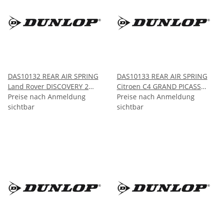
DAS10132 REAR AIR SPRING
DAS10133 REAR AIR SPRING
Land Rover DISCOVERY 2
Citroen C4 GRAND PICASSO
L318 (00173A) 1998-2004
Preise nach Anmeldung
2006-2014
Preise nach Anmeldung
sichtbar
sichtbar