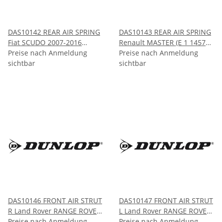
DAS10142 REAR AIR SPRING
DAS10143 REAR AIR SPRING
Fiat SCUDO 2007-2016
Renault MASTER (E 1 1457
Peugeot EXPERT 2007-2016
Preise nach Anmeldung
00 05) 1997-2010
Preise nach Anmeldung
Citroen DISPATCH/JUMPY
sichtbar
sichtbar
2007-2016
DAS10146 FRONT AIR STRUT
DAS10147 FRONT AIR STRUT
R Land Rover RANGE ROVER
L Land Rover RANGE ROVER
SPORT L494 2014-
Preise nach Anmeldung
SPORT L494 2014-
Preise nach Anmeldung