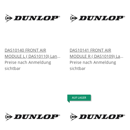
DAS10140 FRONT AIR
DAS10141 FRONT AIR
MODULE L ( DAS10110) Land
MODULE R ( DAS10109) Land
Rover RANGE ROVER L322
Preise nach Anmeldung
Rover RANGE ROVER L322
Preise nach Anmeldung
(04485A) 2005-2012
sichtbar
(04486A) 2005-2012
sichtbar
AUF LAGER