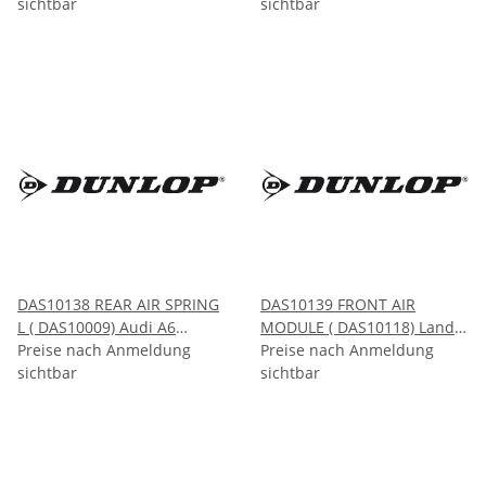
2002-2009 2005-2011
sichtbar
(C5) 1999-2005
sichtbar
DAS10138 REAR AIR SPRING
DAS10139 FRONT AIR
L ( DAS10009) Audi A6
MODULE ( DAS10118) Land
ALLROAD QUATTRO AVANT
Preise nach Anmeldung
Rover DISCOVERY 3/4 L319
Preise nach Anmeldung
(C5) 1999-2005
sichtbar
(04484A) RANGE ROVER
sichtbar
SPORT L320 2004-2017
2005-2014