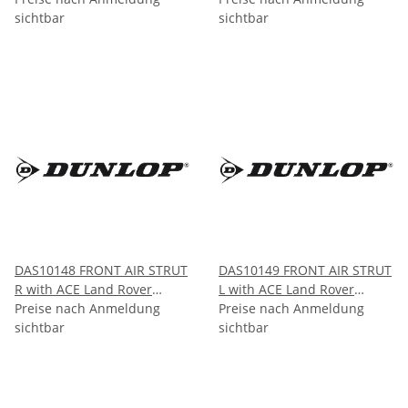
sichtbar
sichtbar
DAS10148 FRONT AIR STRUT
DAS10149 FRONT AIR STRUT
R with ACE Land Rover
L with ACE Land Rover
RANGE ROVER SPORT L494
Preise nach Anmeldung
RANGE ROVER SPORT L494
Preise nach Anmeldung
2014-
sichtbar
2014-
sichtbar