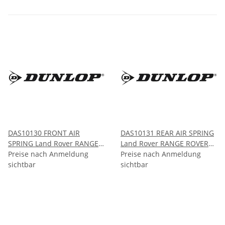
DAS10130 FRONT AIR
DAS10131 REAR AIR SPRING
SPRING Land Rover RANGE
Land Rover RANGE ROVER
ROVER P38A (00303A) 1994-
Preise nach Anmeldung
P38A (00304A) 1994-2002
Preise nach Anmeldung
2002
sichtbar
sichtbar