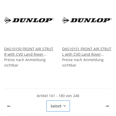
DAS10150 FRONT AIR STRUT
DAS10151 FRONT AIR STRUT
R with CVD Land Rover
L with CVD Land Rover
RANGE ROVER SPORT L494
Preise nach Anmeldung
RANGE ROVER SPORT L494
Preise nach Anmeldung
2014-
sichtbar
2014-
sichtbar
Artikel 161 - 180 von 248
Seite
9