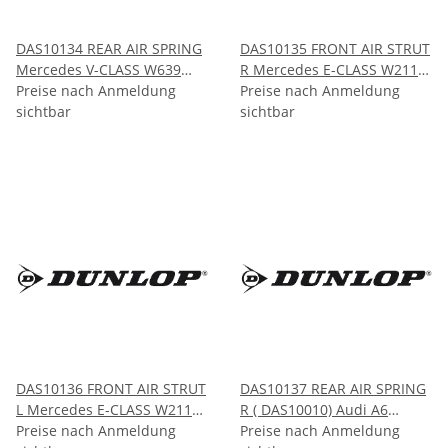
DAS10134 REAR AIR SPRING
DAS10135 FRONT AIR STRUT
Mercedes V-CLASS W639
R Mercedes E-CLASS W211
(Viano) 2004-2014
Preise nach Anmeldung
AMG CLS-CLASS W219 AMG
Preise nach Anmeldung
sichtbar
2002-2009 2005-2011
sichtbar
DAS10136 FRONT AIR STRUT
DAS10137 REAR AIR SPRING
L Mercedes E-CLASS W211
R ( DAS10010) Audi A6
AMG CLS-CLASS W219 AMG
Preise nach Anmeldung
ALLROAD QUATTRO AVANT
Preise nach Anmeldung