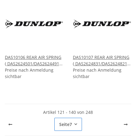
DAS10106 REAR AIR SPRING
DAS10107 REAR AIR SPRING
( DAS2624501/DAS2624491)
( DAS2624831/DAS2624821)
BMW 7 SERIES F01 F02
Preise nach Anmeldung
BMW 7 SERIES G11 G12
Preise nach Anmeldung
Chassis 2009-2015
sichtbar
chassis 2015-2020
sichtbar
Artikel 121 - 140 von 248
Seite
7