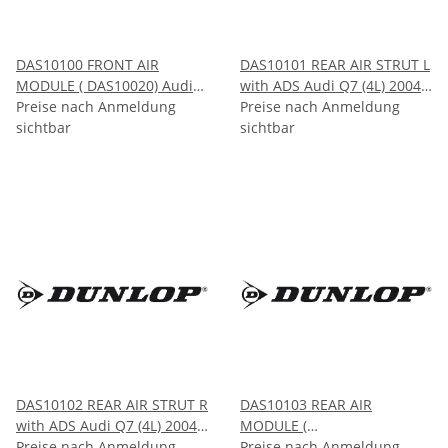
DAS10100 FRONT AIR
DAS10101 REAR AIR STRUT L
MODULE ( DAS10020) Audi
with ADS Audi Q7 (4L) 2004-
A8 S8 (D4) 2009-2017
Preise nach Anmeldung
2009
Preise nach Anmeldung
sichtbar
sichtbar
DAS10102 REAR AIR STRUT R
DAS10103 REAR AIR
with ADS Audi Q7 (4L) 2004-
MODULE (
2009
Preise nach Anmeldung
DAS10032/DAS10033) BMW
Preise nach Anmeldung