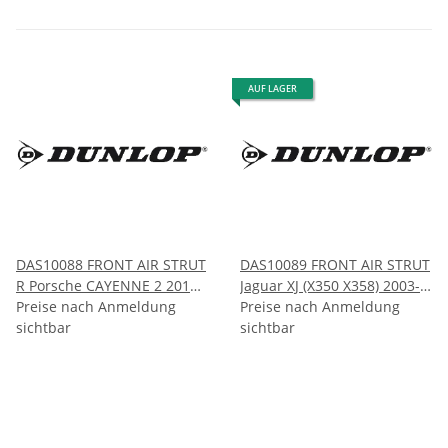
AUF LAGER
DAS10088 FRONT AIR STRUT
DAS10089 FRONT AIR STRUT
R Porsche CAYENNE 2 2010-
Jaguar XJ (X350 X358) 2003-
2016 VW TOUAREG 2 2010-
Preise nach Anmeldung
2010
Preise nach Anmeldung
2016
sichtbar
sichtbar