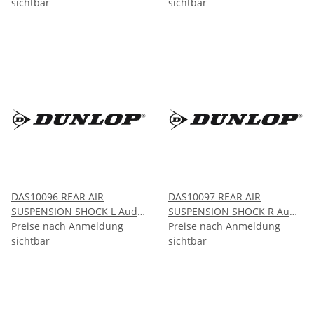
sichtbar
2015
sichtbar
DAS10096 REAR AIR
DAS10097 REAR AIR
SUSPENSION SHOCK L Audi
SUSPENSION SHOCK R Audi
A6 ALLROAD QUATTRO
Preise nach Anmeldung
A6 ALLROAD QUATTRO
Preise nach Anmeldung
AVANT (C6) 2004-2011
sichtbar
AVANT (C6) 2004-2011
sichtbar