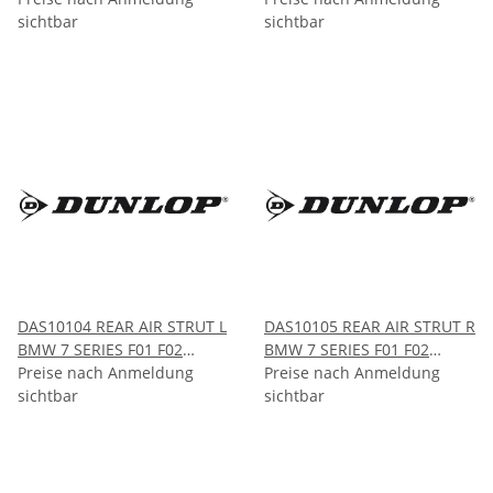
sichtbar
7 SERIES E65 E66 Chassis
sichtbar
2002-2008
DAS10104 REAR AIR STRUT L
DAS10105 REAR AIR STRUT R
BMW 7 SERIES F01 F02
BMW 7 SERIES F01 F02
Chassis 2009-2015
Preise nach Anmeldung
Chassis 2009-2015
Preise nach Anmeldung
sichtbar
sichtbar