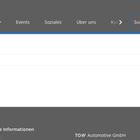
Events
Soziales
Über uns
Kunden Log-i
e Informationen
TO
W
Automotive GmbH