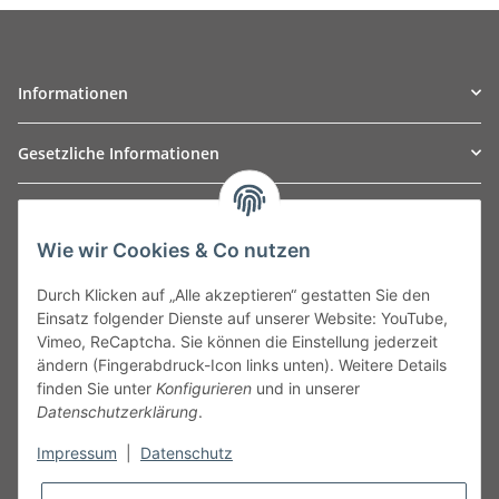
Informationen
Gesetzliche Informationen
TO
W
Automotive GmbH
Wie wir Cookies & Co nutzen
Leibnizstraße 2a
24568 Kaltenkirchen
Durch Klicken auf „Alle akzeptieren“ gestatten Sie den
Germany
Einsatz folgender Dienste auf unserer Website: YouTube,
Phone:+49 40 5287270
Vimeo, ReCaptcha. Sie können die Einstellung jederzeit
Fax:+49 40 5281050
ändern (Fingerabdruck-Icon links unten). Weitere Details
Email:
sales@tow-automotive.de
finden Sie unter
Konfigurieren
und in unserer
Datenschutzerklärung
.
Impressum
|
Datenschutz