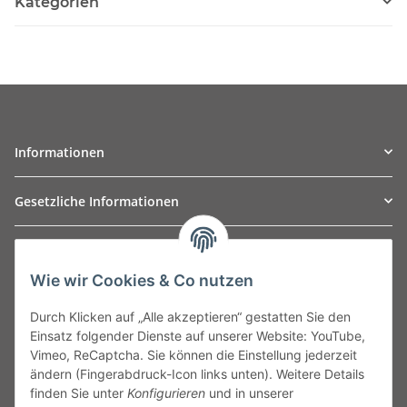
Kategorien
Informationen
Gesetzliche Informationen
TO
W
Automotive GmbH
Wie wir Cookies & Co nutzen
Leibnizstraße 2a
24568 Kaltenkirchen
Durch Klicken auf „Alle akzeptieren“ gestatten Sie den
Germany
Einsatz folgender Dienste auf unserer Website: YouTube,
Phone:+49 40 5287270
Vimeo, ReCaptcha. Sie können die Einstellung jederzeit
Fax:+49 40 5281050
ändern (Fingerabdruck-Icon links unten). Weitere Details
Email:
sales@tow-automotive.de
finden Sie unter
Konfigurieren
und in unserer