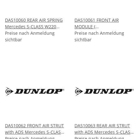
DAS10060 REAR AIR SPRING
DAS10061 FRONT AIR
Mercedes S-CLASS W220
MODULE (
2000-2006
Preise nach Anmeldung
DAS10062/DAS10063)
Preise nach Anmeldung
sichtbar
Mercedes S-CLASS W220
sichtbar
2003-2006
DAS10062 FRONT AIR STRUT
DAS10063 REAR AIR STRUT
with ADS Mercedes S-CLASS
with ADS Mercedes S-CLASS
W220 2000-2006
Preise nach Anmeldung
W220 2000-2006
Preise nach Anmeldung