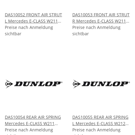
DAS10052 FRONT AIR STRUT
DAS10053 FRONT AIR STRUT
L Mercedes E-CLASS W211
R Mercedes E-CLASS W211
CLS-CLASS W219 2002-2009
Preise nach Anmeldung
CLS-CLASS W219 2002-2009
Preise nach Anmeldung
2005-2011
sichtbar
2005-2011
sichtbar
DAS10054 REAR AIR SPRING
DAS10055 REAR AIR SPRING
Mercedes E-CLASS W211
L Mercedes E-CLASS W212
(rear levelling only) inc
Preise nach Anmeldung
CLS-CLASS W218 2009-2017
Preise nach Anmeldung