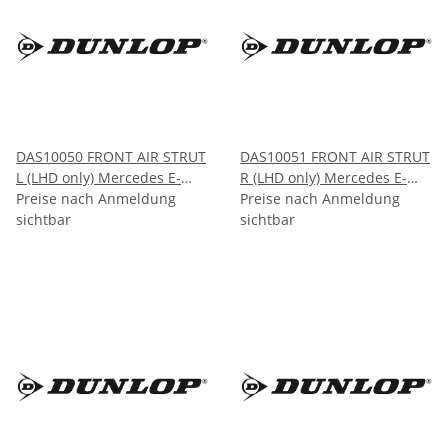
DAS10050 FRONT AIR STRUT
DAS10051 FRONT AIR STRUT
L (LHD only) Mercedes E-
R (LHD only) Mercedes E-
CLASS W211 4Matic 2002-
Preise nach Anmeldung
CLASS W211 4Matic 2002-
Preise nach Anmeldung
2009
sichtbar
2009
sichtbar