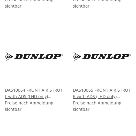
sichtbar
sichtbar
DAS10064 FRONT AIR STRUT
DAS10065 FRONT AIR STRUT
L with ADS (LHD only)
R with ADS (LHD only)
Mercedes S-CLASS W220
Preise nach Anmeldung
Mercedes S-CLASS W220
Preise nach Anmeldung
4Matic 2003-2006
sichtbar
4Matic 2003-2006
sichtbar