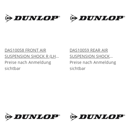
DAS10058 FRONT AIR
DAS10059 REAR AIR
SUSPENSION SHOCK R (LHD
SUSPENSION SHOCK
only) Mercedes S-CLASS
Preise nach Anmeldung
Mercedes S-CLASS W220
Preise nach Anmeldung
W220 4Matic 2003-2006
sichtbar
2000-2006
sichtbar