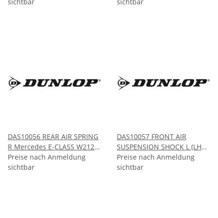
4Matic 2002-2009
sichtbar
2012-2017
sichtbar
DAS10056 REAR AIR SPRING
DAS10057 FRONT AIR
R Mercedes E-CLASS W212
SUSPENSION SHOCK L (LHD
CLS-CLASS W218 2009-2017
Preise nach Anmeldung
only) Mercedes S-CLASS
Preise nach Anmeldung
2012-2017
sichtbar
W220 4Matic 2003-2006
sichtbar