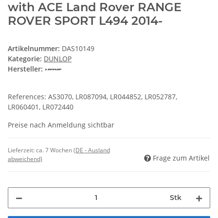
with ACE Land Rover RANGE
ROVER SPORT L494 2014-
Artikelnummer:
DAS10149
Kategorie:
DUNLOP
Hersteller:
References: AS3070, LR087094, LR044852, LR052787,
LR060401, LR072440
Preise nach Anmeldung sichtbar
Lieferzeit:
ca. 7 Wochen
(DE - Ausland
Frage zum Artikel
abweichend)
Stk