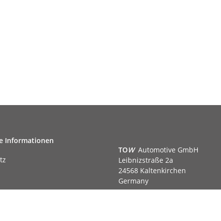
e Informationen
TO
W
Automotive GmbH
tz
Leibnizstraße 2a
24568 Kaltenkirchen
Germany
Phone:+49 40 5287270
Fax:+49 40 5281050
m
Email:
sales@tow-automotive.