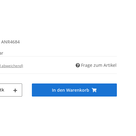
, ANR4684
ar
Frage zum Artikel
d abweichend)
tk
In den Warenkorb