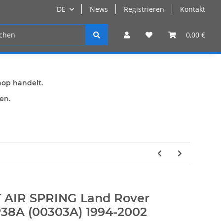
DE
News
Registrieren
Kontakt
n
Registrieren
0,00 €
hop handelt.
den.
 AIR SPRING Land Rover
8A (00303A) 1994-2002