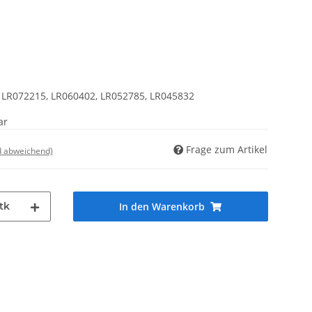
 LR072215, LR060402, LR052785, LR045832
ar
Frage zum Artikel
d abweichend)
tk
In den Warenkorb