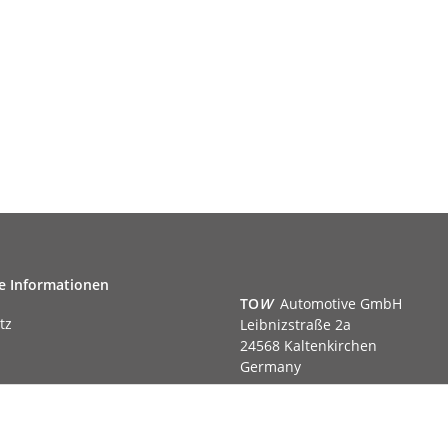
e Informationen
TO
W
Automotive GmbH
tz
Leibnizstraße 2a
24568 Kaltenkirchen
Germany
Phone:+49 40 5287270
Fax:+49 40 5281050
m
Email:
sales@tow-automotive.