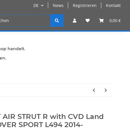
DE
News
Registrieren
Kontakt
n
Registrieren
0,00 €
hop handelt.
den.
 AIR STRUT R with CVD Land
VER SPORT L494 2014-