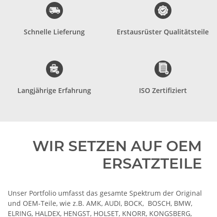
zählen.
im Aftermarket etabliert.
deren Zuverlässigkeit Wir
Lieferanten haben wir uns
Schnelle Lieferung
Erstausrüster Qualitätsteile
Partnerspediteure, auf
zahlreichen OEM
erfolgen durch
Vertriebspartner von
Unsere Lieferungen
Als weltweiter
Jahren Berufserfahrung auf.
Zertifiziert.
weist nunmehr als über 35
sind Wir als Firma ISO
Langjährige Erfahrung
ISO Zertifiziert
Unsere Firmengeschichte
bestimmter Anforderungen
- durch Einhaltung
Zertifizierung nach ISO 9001
WIR SETZEN AUF OEM
ERSATZTEILE
Unser Portfolio umfasst das gesamte Spektrum der Original
und OEM-Teile, wie z.B. AMK, AUDI, BOCK, BOSCH, BMW,
ELRING, HALDEX, HENGST, HOLSET, KNORR, KONGSBERG,