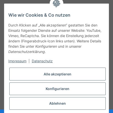
TO
W
Automotive GmbH
Wie wir Cookies & Co nutzen
Leibnizstraße 2a
24568 Kaltenkirchen
Durch Klicken auf „Alle akzeptieren“ gestatten Sie den
Germany
Einsatz folgender Dienste auf unserer Website: YouTube,
Phone:+49 40 5287270
Vimeo, ReCaptcha. Sie können die Einstellung jederzeit
Fax:+49 40 5281050
ändern (Fingerabdruck-Icon links unten). Weitere Details
Email:
sales@tow-automotive.de
finden Sie unter
Konfigurieren
und in unserer
Datenschutzerklärung
.
Impressum
|
Datenschutz
Alle akzeptieren
Konfigurieren
* Alle Preise inkl. gesetzlicher USt.
Ablehnen