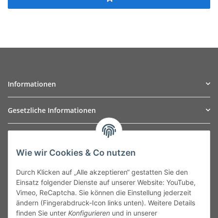
Informationen
Gesetzliche Informationen
TO
W
Automotive GmbH
Wie wir Cookies & Co nutzen
Leibnizstraße 2a
24568 Kaltenkirchen
Durch Klicken auf „Alle akzeptieren“ gestatten Sie den
Germany
Einsatz folgender Dienste auf unserer Website: YouTube,
Phone:+49 40 5287270
Vimeo, ReCaptcha. Sie können die Einstellung jederzeit
Fax:+49 40 5281050
ändern (Fingerabdruck-Icon links unten). Weitere Details
Email:
sales@tow-automotive.de
finden Sie unter
Konfigurieren
und in unserer