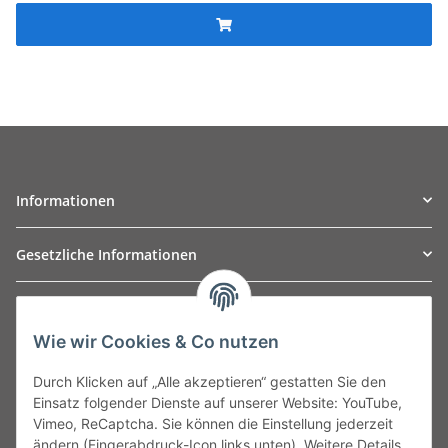
Informationen
Gesetzliche Informationen
TO
W
Automotive GmbH
Wie wir Cookies & Co nutzen
Leibnizstraße 2a
24568 Kaltenkirchen
Durch Klicken auf „Alle akzeptieren“ gestatten Sie den
Germany
Einsatz folgender Dienste auf unserer Website: YouTube,
Phone:+49 40 5287270
Vimeo, ReCaptcha. Sie können die Einstellung jederzeit
Fax:+49 40 5281050
ändern (Fingerabdruck-Icon links unten). Weitere Details