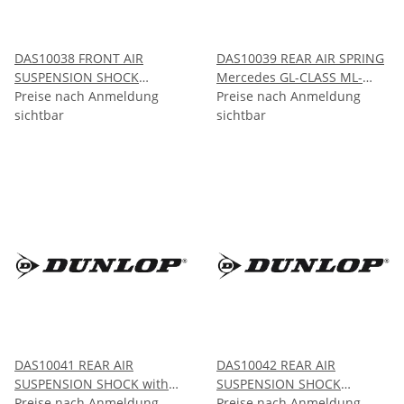
DAS10038 FRONT AIR
DAS10039 REAR AIR SPRING
SUSPENSION SHOCK
Mercedes GL-CLASS ML-
without ADS Mercedes GL-
Preise nach Anmeldung
CLASS X164/W164 GL-CLASS
Preise nach Anmeldung
CLASS X164 2005-2012
sichtbar
ML-CLASS X166/W166 2006-
sichtbar
2012 2012-2018
DAS10041 REAR AIR
DAS10042 REAR AIR
SUSPENSION SHOCK with
SUSPENSION SHOCK
ADS Mercedes GL-CLASS
Preise nach Anmeldung
without ADS Mercedes ML-
Preise nach Anmeldung