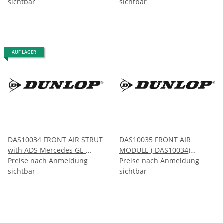
sichtbar
sichtbar
AUF LAGER
DAS10034 FRONT AIR STRUT
DAS10035 FRONT AIR
with ADS Mercedes GL-
MODULE ( DAS10034)
CLASS ML-CLASS X164/W164
Preise nach Anmeldung
Mercedes GL-CLASS ML-
Preise nach Anmeldung
2005-2012
sichtbar
CLASS X164/W164 2005-2012
sichtbar