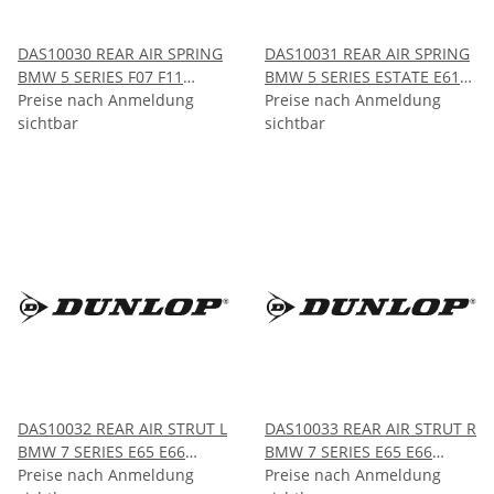
DAS10030 REAR AIR SPRING
DAS10031 REAR AIR SPRING
BMW 5 SERIES F07 F11
BMW 5 SERIES ESTATE E61
Chassis GT and Estate 2010-
Preise nach Anmeldung
Chassis 2004-2010
Preise nach Anmeldung
2017
sichtbar
sichtbar
DAS10032 REAR AIR STRUT L
DAS10033 REAR AIR STRUT R
BMW 7 SERIES E65 E66
BMW 7 SERIES E65 E66
Chassis 2002-2008
Preise nach Anmeldung
Chassis 2002-2008
Preise nach Anmeldung