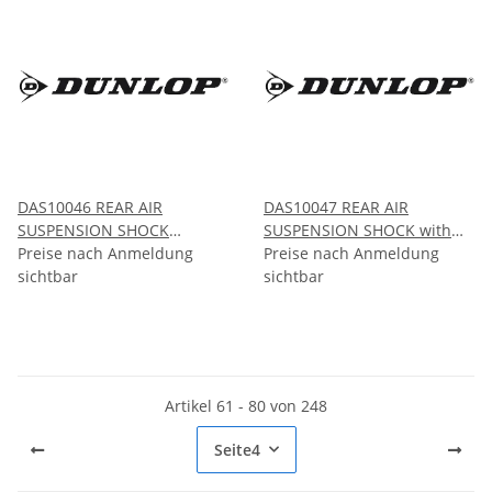
DAS10046 REAR AIR
DAS10047 REAR AIR
SUSPENSION SHOCK
SUSPENSION SHOCK with
without ADS Mercedes GL-
Preise nach Anmeldung
ADS Mercedes GL-CLASS
Preise nach Anmeldung
CLASS ML -CLASS
sichtbar
ML-CLASS X166/W166 2011-
sichtbar
X166/W166 2011-2015
2015
Artikel 61 - 80 von 248
Seite
4