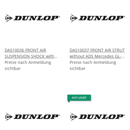
DAS10036 FRONT AIR
DAS10037 FRONT AIR STRUT
SUSPENSION SHOCK with
without ADS Mercedes GL-
ADS Mercedes GL-CLASS
Preise nach Anmeldung
CLASS X164 2005-2012
Preise nach Anmeldung
ML-CLASS X164/W164 2005-
sichtbar
sichtbar
2012
AUF LAGER