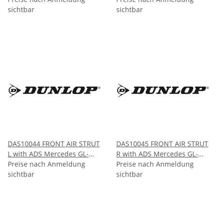
ML-CLASS X164/W164 2005-
sichtbar
CLASS X164 2005-2012
sichtbar
2012
DAS10044 FRONT AIR STRUT
DAS10045 FRONT AIR STRUT
L with ADS Mercedes GL-
R with ADS Mercedes GL-
CLASS ML-CLASS X166/W166
Preise nach Anmeldung
CLASS ML-CLASS X166/W166
Preise nach Anmeldung
2011-2015
sichtbar
2011-2015
sichtbar