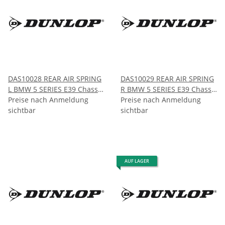
DAS10028 REAR AIR SPRING
DAS10029 REAR AIR SPRING
L BMW 5 SERIES E39 Chassis
R BMW 5 SERIES E39 Chassis
1997-2004
Preise nach Anmeldung
1997-2004
Preise nach Anmeldung
sichtbar
sichtbar
AUF LAGER