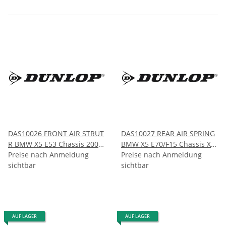
DAS10026 FRONT AIR STRUT
DAS10027 REAR AIR SPRING
R BMW X5 E53 Chassis 2000-
BMW X5 E70/F15 Chassis X6
2006
Preise nach Anmeldung
E71/F16 Chassis 2007- 2009-
Preise nach Anmeldung
sichtbar
sichtbar
AUF LAGER
AUF LAGER