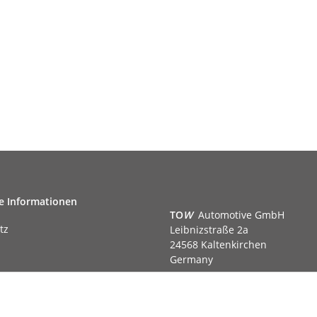
e Informationen
TO
W
Automotive GmbH
tz
Leibnizstraße 2a
24568 Kaltenkirchen
Germany
Phone:+49 40 5287270
Fax:+49 40 5281050
m
Email:
sales@tow-automotive.