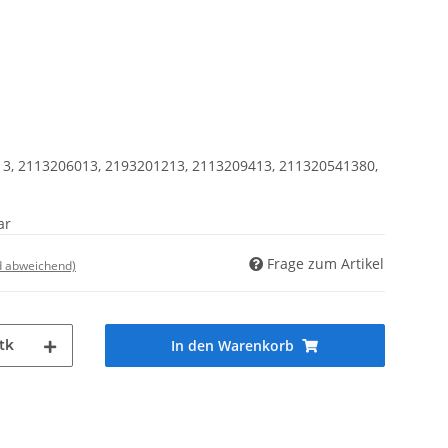
13, 2113206013, 2193201213, 2113209413, 211320541380,
ar
Frage zum Artikel
d abweichend)
tk
In den Warenkorb