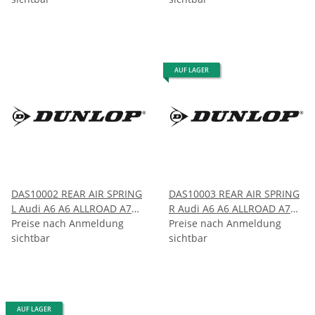
AUF LAGER
DAS10002 REAR AIR SPRING
DAS10003 REAR AIR SPRING
L Audi A6 A6 ALLROAD A7
R Audi A6 A6 ALLROAD A7
(C7) 2004-2013
Preise nach Anmeldung
(C7) 2004-2013
Preise nach Anmeldung
sichtbar
sichtbar
AUF LAGER