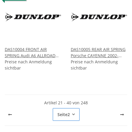
DAS10004 FRONT AIR
DAS10005 REAR AIR SPRING
SPRING Audi A6 ALLROAD
Porsche CAYENNE 2002-
QUATTRO AVANT (C5) 1999-
Preise nach Anmeldung
2010 VW TOUAREG 2002-
Preise nach Anmeldung
2006
sichtbar
2010 Audi Q7 (4L) 2006-2015
sichtbar
Artikel 21 - 40 von 248
Seite
2