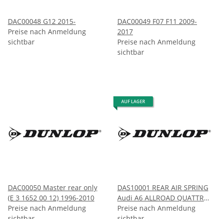
DAC00048 G12 2015-
DAC00049 F07 F11 2009-
Preise nach Anmeldung
2017
sichtbar
Preise nach Anmeldung
sichtbar
AUF LAGER
DAC00050 Master rear only
DAS10001 REAR AIR SPRING
(E 3 1652 00 12) 1996-2010
Audi A6 ALLROAD QUATTRO
Preise nach Anmeldung
& AVANT S6 (C6) 2004-2011
Preise nach Anmeldung
sichtbar
sichtbar