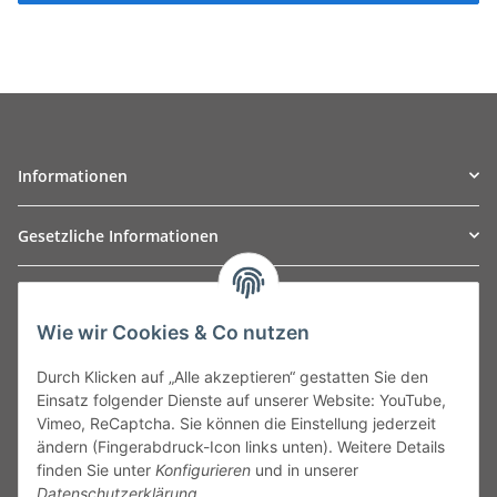
Informationen
Gesetzliche Informationen
TO
W
Automotive GmbH
Wie wir Cookies & Co nutzen
Leibnizstraße 2a
24568 Kaltenkirchen
Durch Klicken auf „Alle akzeptieren“ gestatten Sie den
Germany
Einsatz folgender Dienste auf unserer Website: YouTube,
Phone:+49 40 5287270
Vimeo, ReCaptcha. Sie können die Einstellung jederzeit
Fax:+49 40 5281050
ändern (Fingerabdruck-Icon links unten). Weitere Details
Email:
sales@tow-automotive.de
finden Sie unter
Konfigurieren
und in unserer
Datenschutzerklärung
.