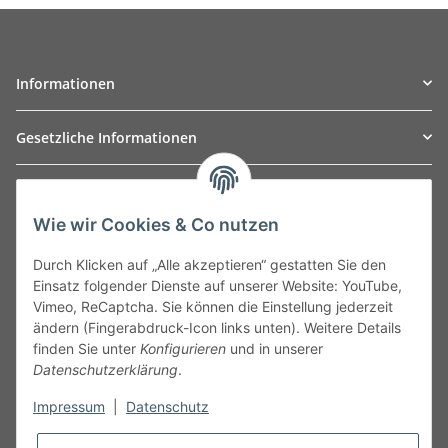
Informationen
Gesetzliche Informationen
TO
W
Automotive GmbH
Wie wir Cookies & Co nutzen
Leibnizstraße 2a
24568 Kaltenkirchen
Durch Klicken auf „Alle akzeptieren“ gestatten Sie den
Germany
Einsatz folgender Dienste auf unserer Website: YouTube,
Phone:+49 40 5287270
Vimeo, ReCaptcha. Sie können die Einstellung jederzeit
Fax:+49 40 5281050
ändern (Fingerabdruck-Icon links unten). Weitere Details
Email:
sales@tow-automotive.de
finden Sie unter
Konfigurieren
und in unserer
Datenschutzerklärung
.
Impressum
|
Datenschutz