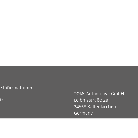
e Informationen
TO
W
Automotive GmbH
tz
Leibnizstraße 2a
24568 Kaltenkirchen
Germany
Phone:+49 40 5287270
Fax:+49 40 5281050
m
Email:
sales@tow-automotive.