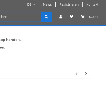
DE
News
Registrieren
Kontakt
n
Registrieren
0,00 €
hop handelt.
den.