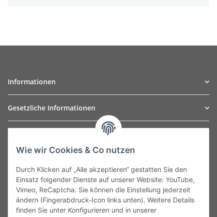
Informationen
Gesetzliche Informationen
TO
W
Automotive GmbH
Wie wir Cookies & Co nutzen
Leibnizstraße 2a
24568 Kaltenkirchen
Durch Klicken auf „Alle akzeptieren“ gestatten Sie den
Germany
Einsatz folgender Dienste auf unserer Website: YouTube,
Phone:+49 40 5287270
Vimeo, ReCaptcha. Sie können die Einstellung jederzeit
Fax:+49 40 5281050
ändern (Fingerabdruck-Icon links unten). Weitere Details
Email:
sales@tow-automotive.de
finden Sie unter
Konfigurieren
und in unserer