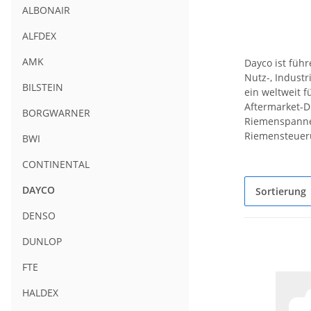
ALBONAIR
ALFDEX
AMK
Dayco ist füh
Nutz-, Indust
BILSTEIN
ein weltweit 
Aftermarket-Di
BORGWARNER
Riemenspanner
Riemensteueru
BWI
CONTINENTAL
DAYCO
Sortierung
DENSO
DUNLOP
FTE
HALDEX