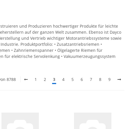
struieren und Produzieren hochwertiger Produkte für leichte
ieherstellern auf der ganzen Welt zusammen. Ebenso ist Dayco
erstellung und Vertrieb wichtiger Motorantriebssysteme sowie
ndustrie. Produktportfolio: • Zusatzantriebsriemen •
emen • Zahnriemenspanner • Ölgelagerte Riemen für
en für elektrische Servolenkung • Vakuumerzeugungssystem
 von 8788
1
2
3
4
5
6
7
8
9