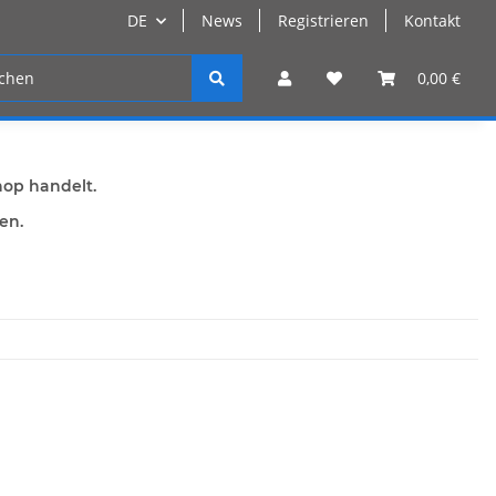
DE
News
Registrieren
Kontakt
n
Registrieren
0,00 €
hop handelt.
den.