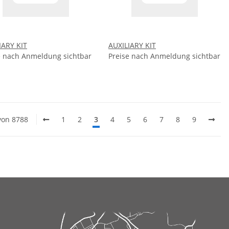
IARY KIT
AUXILIARY KIT
e nach Anmeldung sichtbar
Preise nach Anmeldung sichtbar
 von 8788
1
2
3
4
5
6
7
8
9