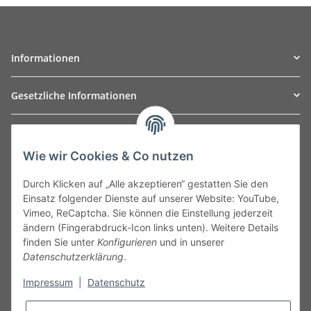
Informationen
Gesetzliche Informationen
TO
W
Automotive GmbH
Wie wir Cookies & Co nutzen
Leibnizstraße 2a
24568 Kaltenkirchen
Durch Klicken auf „Alle akzeptieren“ gestatten Sie den
Germany
Einsatz folgender Dienste auf unserer Website: YouTube,
Phone:+49 40 5287270
Vimeo, ReCaptcha. Sie können die Einstellung jederzeit
Fax:+49 40 5281050
ändern (Fingerabdruck-Icon links unten). Weitere Details
Email:
sales@tow-automotive.de
finden Sie unter
Konfigurieren
und in unserer
Datenschutzerklärung
.
Impressum
|
Datenschutz