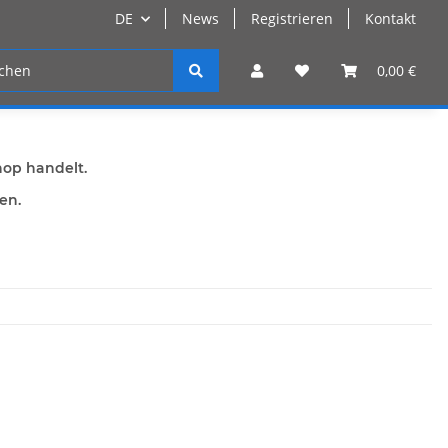
DE
News
Registrieren
Kontakt
n
Registrieren
0,00 €
hop handelt.
den.