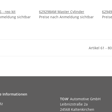
- rep kit
629298AM Master Cylinder
62949
nmeldung sichtbar
Preise nach Anmeldung sichtbar
Preis
Artikel 61 - 8
e Informationen
TO
W
Automotive GmbH
tz
Leibnizstraße 2a
24568 Kaltenkirchen