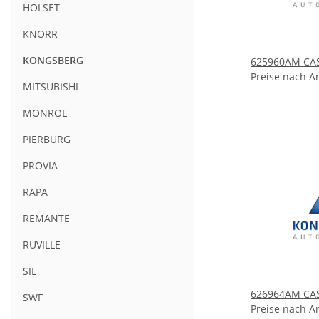
HOLSET
KNORR
KONGSBERG
625960AM CAS 
Preise nach A
MITSUBISHI
MONROE
PIERBURG
PROVIA
RAPA
REMANTE
RUVILLE
SIL
626964AM CAS 
SWF
Preise nach A