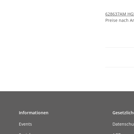
628637AM HGS 
Preise nach A
Informationen
Gesetzlich
Events
Datenschu