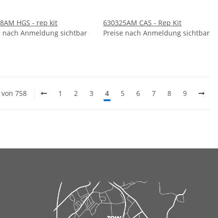
8AM HGS - rep kit
630325AM CAS - Rep Kit
e nach Anmeldung sichtbar
Preise nach Anmeldung sichtbar
0 von 758
1
2
3
4
5
6
7
8
9