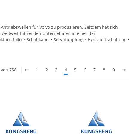
ntriebswellen für Volvo zu produzieren. Seitdem hat sich
 weltweit führenden Unternehmen in einer der
portfolio: • Schaltkabel • Servokupplung • Hydraulikschaltung •
0 von 758
1
2
3
4
5
6
7
8
9