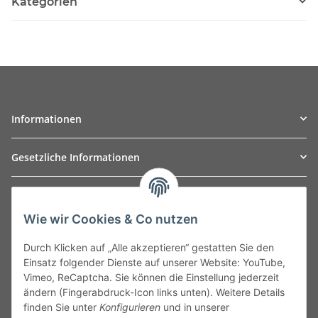
Kategorien
Informationen
Gesetzliche Informationen
TO
W
Automotive GmbH
Wie wir Cookies & Co nutzen
Leibnizstraße 2a
24568 Kaltenkirchen
Durch Klicken auf „Alle akzeptieren“ gestatten Sie den
Germany
Einsatz folgender Dienste auf unserer Website: YouTube,
Phone:+49 40 5287270
Vimeo, ReCaptcha. Sie können die Einstellung jederzeit
Fax:+49 40 5281050
ändern (Fingerabdruck-Icon links unten). Weitere Details
Email:
sales@tow-automotive.de
finden Sie unter
Konfigurieren
und in unserer