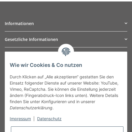
Informationen
Gesetzliche Informationen
TO
W
Automotive GmbH
Wie wir Cookies & Co nutzen
Leibnizstraße 2a
24568 Kaltenkirchen
Durch Klicken auf „Alle akzeptieren“ gestatten Sie den
Germany
Einsatz folgender Dienste auf unserer Website: YouTube,
Phone:+49 40 5287270
Vimeo, ReCaptcha. Sie können die Einstellung jederzeit
Fax:+49 40 5281050
ändern (Fingerabdruck-Icon links unten). Weitere Details
Email:
sales@tow-automotive.de
finden Sie unter
Konfigurieren
und in unserer
Datenschutzerklärung
.
Impressum
|
Datenschutz