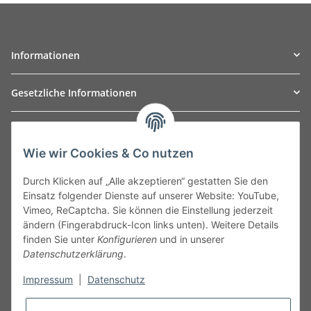
Informationen
Gesetzliche Informationen
TO
W
Automotive GmbH
Wie wir Cookies & Co nutzen
Leibnizstraße 2a
24568 Kaltenkirchen
Durch Klicken auf „Alle akzeptieren“ gestatten Sie den
Germany
Einsatz folgender Dienste auf unserer Website: YouTube,
Phone:+49 40 5287270
Vimeo, ReCaptcha. Sie können die Einstellung jederzeit
Fax:+49 40 5281050
ändern (Fingerabdruck-Icon links unten). Weitere Details
Email:
sales@tow-automotive.de
finden Sie unter
Konfigurieren
und in unserer
Datenschutzerklärung
.
Impressum
|
Datenschutz