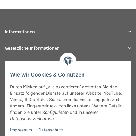
Informationen
Gesetzliche Informationen
TO
W
Automotive GmbH
Wie wir Cookies & Co nutzen
Leibnizstraße 2a
24568 Kaltenkirchen
Durch Klicken auf „Alle akzeptieren“ gestatten Sie den
Germany
Einsatz folgender Dienste auf unserer Website: YouTube,
Phone:+49 40 5287270
Vimeo, ReCaptcha. Sie können die Einstellung jederzeit
Fax:+49 40 5281050
ändern (Fingerabdruck-Icon links unten). Weitere Details
Email:
sales@tow-automotive.de
finden Sie unter
Konfigurieren
und in unserer
Datenschutzerklärung
.
Impressum
|
Datenschutz