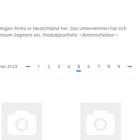
migen Firma in Deutschland her. Das Unternehmen hat sich
mium-Segment ein. Produktportfolio: • Bremsscheiben •
 von 4153
1
2
3
4
5
6
7
8
9