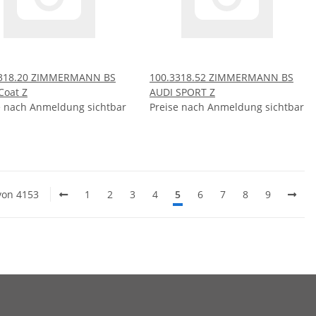
3318.20 ZIMMERMANN BS
100.3318.52 ZIMMERMANN BS
Coat Z
AUDI SPORT Z
e nach Anmeldung sichtbar
Preise nach Anmeldung sichtbar
 von 4153
1
2
3
4
5
6
7
8
9