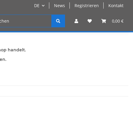
DE
News
Registrieren
Kontakt
n
Registrieren
0,00 €
hop handelt.
den.