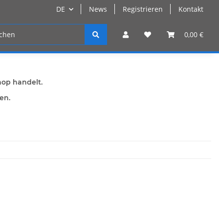
DE
News
Registrieren
Kontakt
n
Registrieren
0,00 €
hop handelt.
den.