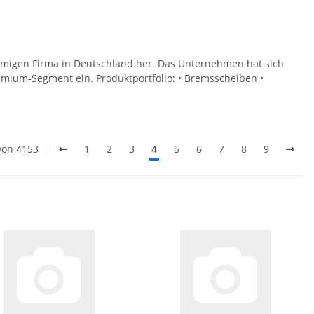
migen Firma in Deutschland her. Das Unternehmen hat sich
mium-Segment ein. Produktportfolio: • Bremsscheiben •
 von 4153
1
2
3
4
5
6
7
8
9