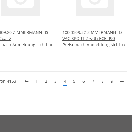
3309.20 ZIMMERMANN BS
100.3309.52 ZIMMERMANN BS
Coat Z
VAG SPORT Z with ECE R90
e nach Anmeldung sichtbar
Preise nach Anmeldung sichtbar
 von 4153
1
2
3
4
5
6
7
8
9