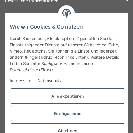
Gesetzliche Informationen
TO
W
Automotive GmbH
Wie wir Cookies & Co nutzen
Leibnizstraße 2a
24568 Kaltenkirchen
Durch Klicken auf „Alle akzeptieren“ gestatten Sie den
Germany
Einsatz folgender Dienste auf unserer Website: YouTube,
Phone:+49 40 5287270
Vimeo, ReCaptcha. Sie können die Einstellung jederzeit
Fax:+49 40 5281050
ändern (Fingerabdruck-Icon links unten). Weitere Details
Email:
sales@tow-automotive.de
finden Sie unter
Konfigurieren
und in unserer
Datenschutzerklärung
.
Impressum
|
Datenschutz
Alle akzeptieren
Konfigurieren
* Alle Preise inkl. gesetzlicher USt.
Ablehnen