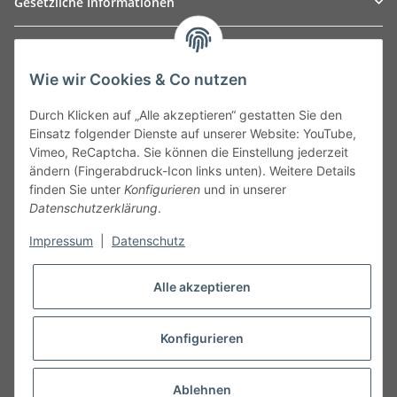
Gesetzliche Informationen
TO
W
Automotive GmbH
Wie wir Cookies & Co nutzen
Leibnizstraße 2a
24568 Kaltenkirchen
Durch Klicken auf „Alle akzeptieren“ gestatten Sie den
Germany
Einsatz folgender Dienste auf unserer Website: YouTube,
Phone:+49 40 5287270
Vimeo, ReCaptcha. Sie können die Einstellung jederzeit
Fax:+49 40 5281050
ändern (Fingerabdruck-Icon links unten). Weitere Details
Email:
sales@tow-automotive.de
finden Sie unter
Konfigurieren
und in unserer
Datenschutzerklärung
.
Impressum
|
Datenschutz
Alle akzeptieren
Konfigurieren
* Alle Preise inkl. gesetzlicher USt.
Ablehnen