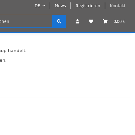
DE
News
Registrieren
Kontakt
n
Registrieren
0,00 €
hop handelt.
den.