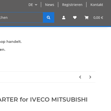
DE
News
Registrieren
Kontakt
n
Registrieren
0,00 €
hop handelt.
den.
RTER for IVECO MITSUBISHI