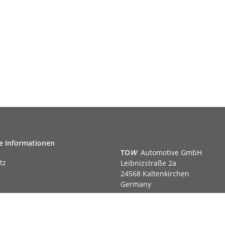
e Informationen
TO
W
Automotive GmbH
tz
Leibnizstraße 2a
24568 Kaltenkirchen
Germany
Phone:+49 40 5287270
Fax:+49 40 5281050
m
Email:
sales@tow-automotive.