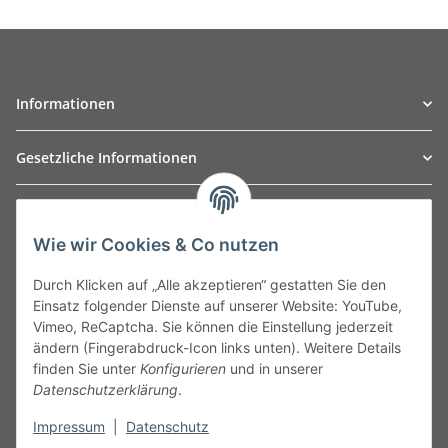
Informationen
Gesetzliche Informationen
TO
W
Automotive GmbH
Wie wir Cookies & Co nutzen
Leibnizstraße 2a
24568 Kaltenkirchen
Durch Klicken auf „Alle akzeptieren“ gestatten Sie den
Germany
Einsatz folgender Dienste auf unserer Website: YouTube,
Phone:+49 40 5287270
Vimeo, ReCaptcha. Sie können die Einstellung jederzeit
Fax:+49 40 5281050
ändern (Fingerabdruck-Icon links unten). Weitere Details
Email:
sales@tow-automotive.de
finden Sie unter
Konfigurieren
und in unserer
Datenschutzerklärung
.
Impressum
|
Datenschutz