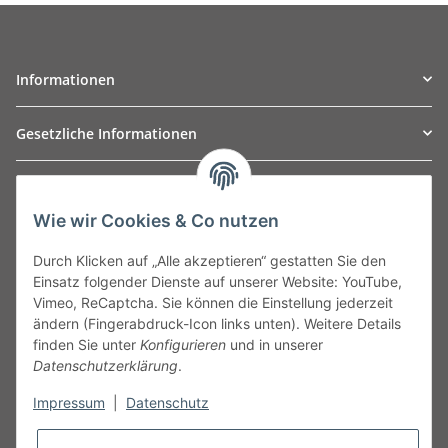
Informationen
Gesetzliche Informationen
TO
W
Automotive GmbH
Wie wir Cookies & Co nutzen
Leibnizstraße 2a
24568 Kaltenkirchen
Durch Klicken auf „Alle akzeptieren“ gestatten Sie den
Germany
Einsatz folgender Dienste auf unserer Website: YouTube,
Phone:+49 40 5287270
Vimeo, ReCaptcha. Sie können die Einstellung jederzeit
Fax:+49 40 5281050
ändern (Fingerabdruck-Icon links unten). Weitere Details
Email:
sales@tow-automotive.de
finden Sie unter
Konfigurieren
und in unserer
Datenschutzerklärung
.
Impressum
|
Datenschutz