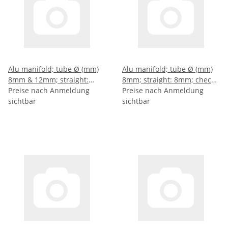
Alu manifold; tube Ø (mm)
Alu manifold; tube Ø (mm)
8mm & 12mm; straight:
8mm; straight: 8mm; check
7mm & 1mm; check point:
Preise nach Anmeldung
point: no
Preise nach Anmeldung
no
sichtbar
sichtbar