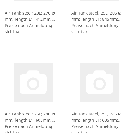
Air Tank steel; 20L; 276 Ø
Air Tank steel; 25L; 206 Ø
mm; length L1: 412mm;
mm; length L1: 845mm;
length L2: 395mm; length
Preise nach Anmeldung
length L2: 833mm; length
Preise nach Anmeldung
L3: 251mm; length L4:
sichtbar
L3: 175mm; length L4:
sichtbar
78mm
357,5mm
Air Tank steel; 25L; 246 Ø
Air Tank steel; 25L; 246 Ø
mm; length L1: 605mm;
mm; length L1: 605mm;
length L2: 593mm; length
Preise nach Anmeldung
length L2: 593mm; length
Preise nach Anmeldung
L3: 449mm; length L4:
sichtbar
L3: 449mm; length L4:
sichtbar