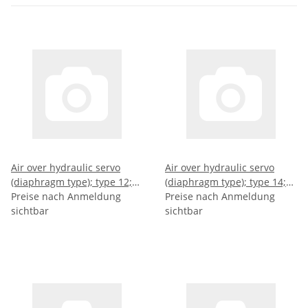
Air over hydraulic servo
Air over hydraulic servo
(diaphragm type); type 12;
(diaphragm type); type 14;
stroke (mm): 33
Preise nach Anmeldung
stroke (mm): 63
Preise nach Anmeldung
sichtbar
sichtbar