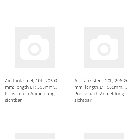
Air Tank steel; 10L; 206 Ø
Air Tank steel; 20L; 206 Ø
mm; length L1: 365mm;
mm; length L1: 685mm;
length L2: 353mm; length
Preise nach Anmeldung
length L2: 673mm; length
Preise nach Anmeldung
L3: 235mm; length L4:
sichtbar
L3: 555mm ; length L4:
sichtbar
117,5mm
277,5mm