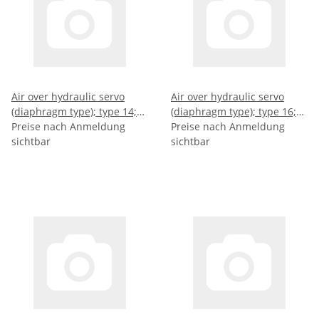
Air over hydraulic servo
Air over hydraulic servo
(diaphragm type); type 14;
(diaphragm type); type 16;
stroke (mm): 63
Preise nach Anmeldung
stroke (mm): 63
Preise nach Anmeldung
sichtbar
sichtbar