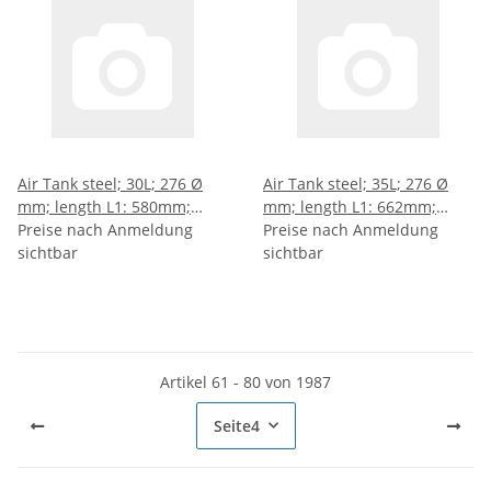
Air Tank steel; 30L; 276 Ø
Air Tank steel; 35L; 276 Ø
mm; length L1: 580mm;
mm; length L1: 662mm;
length L2: 568mm; length
Preise nach Anmeldung
length L2: 650mm; length
Preise nach Anmeldung
L3: 424mm; length L4:
sichtbar
L3: 506mm; length L4:
sichtbar
212mm
253mm
Artikel 61 - 80 von 1987
Seite
4