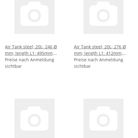
Air Tank steel; 20L; 246 Ø
Air Tank steel; 20L; 276 Ø
mm; length L1: 495mm;
mm; length L1: 412mm;
length L2: 483mm; length
Preise nach Anmeldung
length L2: 395mm; length
Preise nach Anmeldung
L3: 339mm; length L4:
sichtbar
L3: 251mm; length L4:
sichtbar
169,5mm
125,5mm