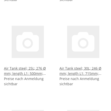
224,5mm
248mm
Air Tank steel; 25L; 276 Ø
Air Tank steel; 30L; 246 Ø
mm; length L1: 500mm;
mm; length L1: 715mm;
length L2: 488mm; length
Preise nach Anmeldung
length L2: 703mm; length
Preise nach Anmeldung
L3: 344mm; length L4:
sichtbar
L3: 559mm; length L4:
sichtbar
172mm
276,5mm