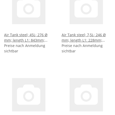
Air Tank steel; 45L; 276 Ø
Air Tank steel; 7,5L; 246 Ø
mm; length L1: 843mm;
mm; length L1: 228mm;
length L2: 831mm; length
Preise nach Anmeldung
length L2: 2416mm; length
Preise nach Anmeldung
L3: 687mm; length L4:
sichtbar
L3: 72mm; length L24:
sichtbar
343,5mm
36mm