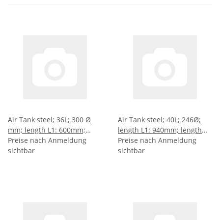
Air Tank steel; 36L; 300 Ø
Air Tank steel; 40L; 246Ø;
mm; length L1: 600mm;
length L1: 940mm; length
length L2: 576mm; length
Preise nach Anmeldung
L2: 923mm; length L3:
Preise nach Anmeldung
L3: 434mm
sichtbar
773mm
sichtbar