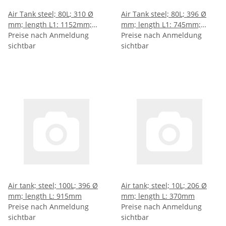
Air Tank steel; 80L; 310 Ø
Air Tank steel; 80L; 396 Ø
mm; length L1: 1152mm;
mm; length L1: 745mm;
length L2: 1135mm; -
Preise nach Anmeldung
length L2: 733mm; length
Preise nach Anmeldung
sichtbar
L3: 539mm
sichtbar
Air tank; steel; 100L; 396 Ø
Air tank; steel; 10L; 206 Ø
mm; length L: 915mm
mm; length L: 370mm
Preise nach Anmeldung
Preise nach Anmeldung
sichtbar
sichtbar