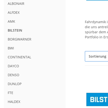
ALBONAIR
ALFDEX
AMK
Fahrdynamik is
die uns antre
BILSTEIN
spürbar dem A
Portfolio in E
BORGWARNER
BWI
Sortierung
CONTINENTAL
DAYCO
DENSO
DUNLOP
FTE
HALDEX