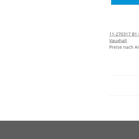
11-270317 B1 
Vauxhall
Preise nach A