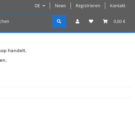
DE
News
Registrieren
Kontakt
n
Registrieren
0,00 €
hop handelt.
den.