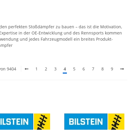
 den perfekten Stoßdämpfer zu bauen – das ist die Motivation,
ie Expertise in der OE-Entwicklung und des Rennsports kommen
Anwendung und jedes Fahrzeugmodell ein breites Produkt-
dämpfer
 von 9404
1
2
3
4
5
6
7
8
9