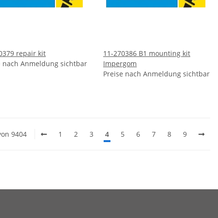
0379 repair kit
11-270386 B1 mounting kit
e nach Anmeldung sichtbar
Impergom
Preise nach Anmeldung sichtbar
 von 9404
1
2
3
4
5
6
7
8
9