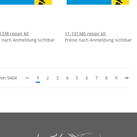
1338 repair kit
11-101345 repair kit
e nach Anmeldung sichtbar
Preise nach Anmeldung sichtbar
 von 9404
1
2
3
4
5
6
7
8
9