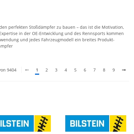
 den perfekten Stoßdämpfer zu bauen – das ist die Motivation,
ie Expertise in der OE-Entwicklung und des Rennsports kommen
Anwendung und jedes Fahrzeugmodell ein breites Produkt-
dämpfer
 von 9404
1
2
3
4
5
6
7
8
9