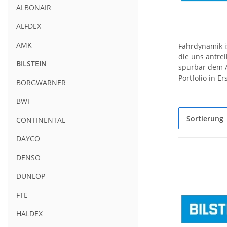
ALBONAIR
ALFDEX
AMK
Fahrdynamik is
die uns antre
BILSTEIN
spürbar dem A
Portfolio in E
BORGWARNER
BWI
Sortierung
CONTINENTAL
DAYCO
DENSO
DUNLOP
FTE
HALDEX