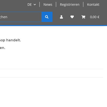
DE
News
Registrieren
Kontakt
n
Registrieren
0,00 €
hop handelt.
den.