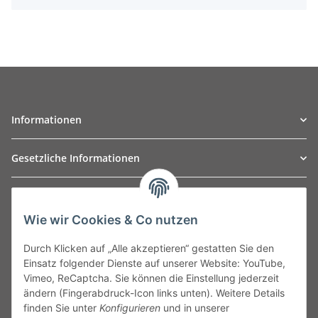
Informationen
Gesetzliche Informationen
TO
W
Automotive GmbH
Wie wir Cookies & Co nutzen
Leibnizstraße 2a
24568 Kaltenkirchen
Durch Klicken auf „Alle akzeptieren“ gestatten Sie den
Germany
Einsatz folgender Dienste auf unserer Website: YouTube,
Phone:+49 40 5287270
Vimeo, ReCaptcha. Sie können die Einstellung jederzeit
Fax:+49 40 5281050
ändern (Fingerabdruck-Icon links unten). Weitere Details
Email:
sales@tow-automotive.de
finden Sie unter
Konfigurieren
und in unserer