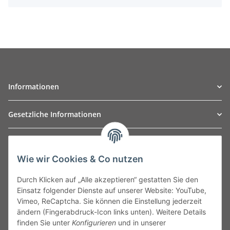
Informationen
Gesetzliche Informationen
TO
W
Automotive GmbH
Wie wir Cookies & Co nutzen
Leibnizstraße 2a
24568 Kaltenkirchen
Durch Klicken auf „Alle akzeptieren“ gestatten Sie den
Germany
Einsatz folgender Dienste auf unserer Website: YouTube,
Phone:+49 40 5287270
Vimeo, ReCaptcha. Sie können die Einstellung jederzeit
Fax:+49 40 5281050
ändern (Fingerabdruck-Icon links unten). Weitere Details
Email:
sales@tow-automotive.de
finden Sie unter
Konfigurieren
und in unserer