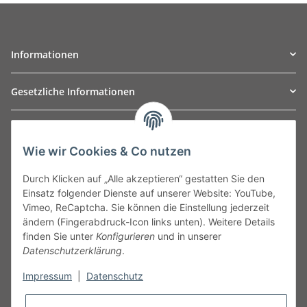
Informationen
Gesetzliche Informationen
TO
W
Automotive GmbH
Wie wir Cookies & Co nutzen
Leibnizstraße 2a
24568 Kaltenkirchen
Durch Klicken auf „Alle akzeptieren“ gestatten Sie den
Germany
Einsatz folgender Dienste auf unserer Website: YouTube,
Phone:+49 40 5287270
Vimeo, ReCaptcha. Sie können die Einstellung jederzeit
Fax:+49 40 5281050
ändern (Fingerabdruck-Icon links unten). Weitere Details
Email:
sales@tow-automotive.de
finden Sie unter
Konfigurieren
und in unserer
Datenschutzerklärung
.
Impressum
|
Datenschutz