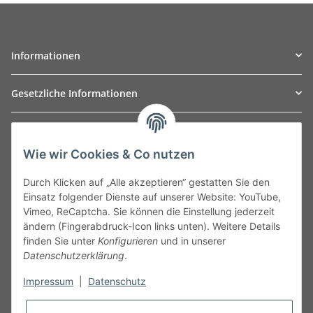
Informationen
Gesetzliche Informationen
TO
W
Automotive GmbH
Wie wir Cookies & Co nutzen
Leibnizstraße 2a
24568 Kaltenkirchen
Durch Klicken auf „Alle akzeptieren“ gestatten Sie den
Germany
Einsatz folgender Dienste auf unserer Website: YouTube,
Phone:+49 40 5287270
Vimeo, ReCaptcha. Sie können die Einstellung jederzeit
Fax:+49 40 5281050
ändern (Fingerabdruck-Icon links unten). Weitere Details
Email:
sales@tow-automotive.de
finden Sie unter
Konfigurieren
und in unserer
Datenschutzerklärung
.
Impressum
|
Datenschutz