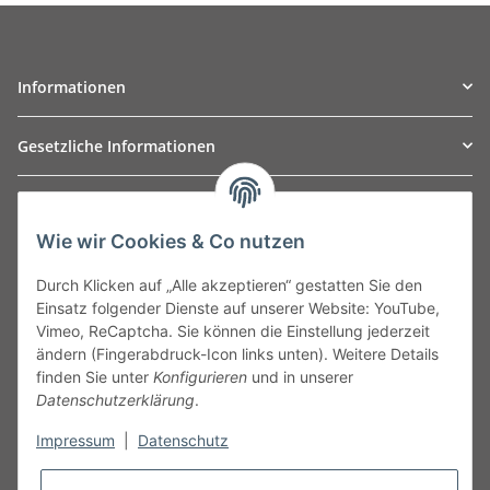
Informationen
Gesetzliche Informationen
TO
W
Automotive GmbH
Wie wir Cookies & Co nutzen
Leibnizstraße 2a
24568 Kaltenkirchen
Durch Klicken auf „Alle akzeptieren“ gestatten Sie den
Germany
Einsatz folgender Dienste auf unserer Website: YouTube,
Phone:+49 40 5287270
Vimeo, ReCaptcha. Sie können die Einstellung jederzeit
Fax:+49 40 5281050
ändern (Fingerabdruck-Icon links unten). Weitere Details
Email:
sales@tow-automotive.de
finden Sie unter
Konfigurieren
und in unserer
Datenschutzerklärung
.
Impressum
|
Datenschutz