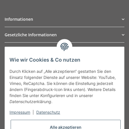
Informationen
Gesetzliche Informationen
TO
W
Automotive GmbH
Wie wir Cookies & Co nutzen
Leibnizstraße 2a
24568 Kaltenkirchen
Durch Klicken auf „Alle akzeptieren“ gestatten Sie den
Germany
Einsatz folgender Dienste auf unserer Website: YouTube,
Phone:+49 40 5287270
Vimeo, ReCaptcha. Sie können die Einstellung jederzeit
Fax:+49 40 5281050
ändern (Fingerabdruck-Icon links unten). Weitere Details
Email:
sales@tow-automotive.de
finden Sie unter
Konfigurieren
und in unserer
Datenschutzerklärung
.
Impressum
|
Datenschutz
Alle akzeptieren