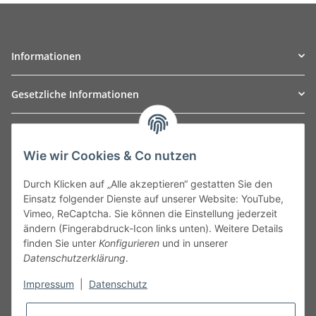
Informationen
Gesetzliche Informationen
TO
W
Automotive GmbH
Wie wir Cookies & Co nutzen
Leibnizstraße 2a
24568 Kaltenkirchen
Durch Klicken auf „Alle akzeptieren“ gestatten Sie den
Germany
Einsatz folgender Dienste auf unserer Website: YouTube,
Phone:+49 40 5287270
Vimeo, ReCaptcha. Sie können die Einstellung jederzeit
Fax:+49 40 5281050
ändern (Fingerabdruck-Icon links unten). Weitere Details
Email:
sales@tow-automotive.de
finden Sie unter
Konfigurieren
und in unserer
Datenschutzerklärung
.
Impressum
|
Datenschutz