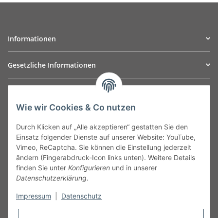
Informationen
Gesetzliche Informationen
TO
W
Automotive GmbH
Wie wir Cookies & Co nutzen
Leibnizstraße 2a
24568 Kaltenkirchen
Durch Klicken auf „Alle akzeptieren“ gestatten Sie den
Germany
Einsatz folgender Dienste auf unserer Website: YouTube,
Phone:+49 40 5287270
Vimeo, ReCaptcha. Sie können die Einstellung jederzeit
Fax:+49 40 5281050
ändern (Fingerabdruck-Icon links unten). Weitere Details
Email:
sales@tow-automotive.de
finden Sie unter
Konfigurieren
und in unserer
Datenschutzerklärung
.
Impressum
|
Datenschutz