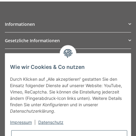
Informationen
Gesetzliche Informationen
TO
W
Automotive GmbH
Wie wir Cookies & Co nutzen
Leibnizstraße 2a
24568 Kaltenkirchen
Durch Klicken auf „Alle akzeptieren“ gestatten Sie den
Germany
Einsatz folgender Dienste auf unserer Website: YouTube,
Phone:+49 40 5287270
Vimeo, ReCaptcha. Sie können die Einstellung jederzeit
Fax:+49 40 5281050
ändern (Fingerabdruck-Icon links unten). Weitere Details
Email:
sales@tow-automotive.de
finden Sie unter
Konfigurieren
und in unserer
Datenschutzerklärung
.
Impressum
|
Datenschutz