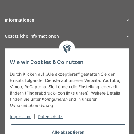
Informationen
Gesetzliche Informationen
TO
W
Automotive GmbH
Wie wir Cookies & Co nutzen
Leibnizstraße 2a
24568 Kaltenkirchen
Durch Klicken auf „Alle akzeptieren“ gestatten Sie den
Germany
Einsatz folgender Dienste auf unserer Website: YouTube,
Phone:+49 40 5287270
Vimeo, ReCaptcha. Sie können die Einstellung jederzeit
Fax:+49 40 5281050
ändern (Fingerabdruck-Icon links unten). Weitere Details
Email:
sales@tow-automotive.de
finden Sie unter
Konfigurieren
und in unserer
Datenschutzerklärung
.
Impressum
|
Datenschutz
Alle akzeptieren