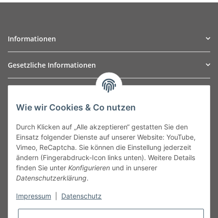
Informationen
Gesetzliche Informationen
TO
W
Automotive GmbH
Wie wir Cookies & Co nutzen
Leibnizstraße 2a
24568 Kaltenkirchen
Durch Klicken auf „Alle akzeptieren“ gestatten Sie den
Germany
Einsatz folgender Dienste auf unserer Website: YouTube,
Phone:+49 40 5287270
Vimeo, ReCaptcha. Sie können die Einstellung jederzeit
Fax:+49 40 5281050
ändern (Fingerabdruck-Icon links unten). Weitere Details
Email:
sales@tow-automotive.de
finden Sie unter
Konfigurieren
und in unserer
Datenschutzerklärung
.
Impressum
|
Datenschutz